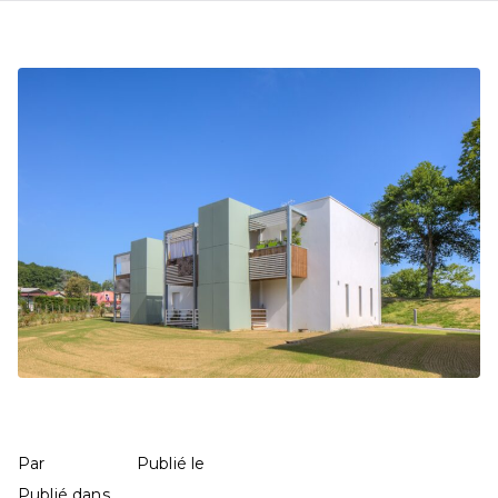
Lotissement à Mourenx
mathilde
13 juin 2025
Par
Publié le
Education
483 commentaires
Publié dans