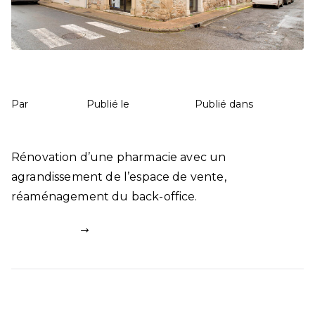
Pharmacie à Navarrenx
mathilde
9 mai 2025
Santé
Par
Publié le
Publié dans
180 commentaires
Rénovation d’une pharmacie avec un
agrandissement de l’espace de vente,
réaménagement du back-office.
Lire la suite
Articles plus anciens