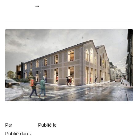
Lire la suite
Halles Berchon à Nay
mathilde
9 mai 2025
Par
Publié le
Commerces
182 commentaires
Publié dans